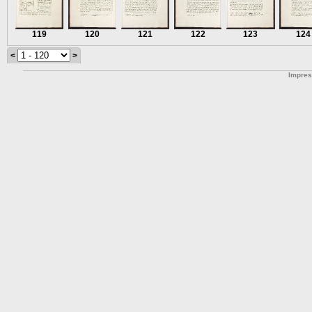
119
120
121
122
123
124
<
>
Impre