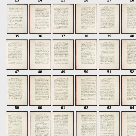
23
24
25
26
27
28
35
36
37
38
39
40
47
48
49
50
51
52
59
60
61
62
63
64