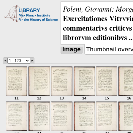
Poleni, Giovanni; Morga
Exercitationes Vitrvvi
commentarivs criticvs 
librorvm editionibvs ..
Image
Thumbnail over
<
>
11
12
13
14
15
16