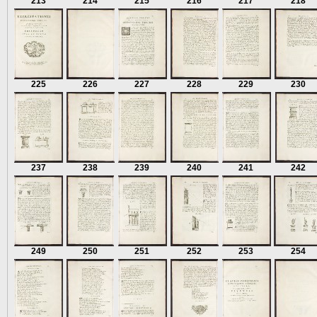
213
214
215
216
217
218
225
226
227
228
229
230
237
238
239
240
241
242
249
250
251
252
253
254