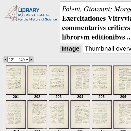
Poleni, Giovanni; Morga
Exercitationes Vitrvvi
commentarivs criticvs 
librorvm editionibvs ..
Image
Thumbnail over
<
>
201
202
203
204
205
206