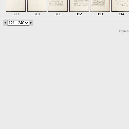
309
310
311
312
313
314
<
>
Impre