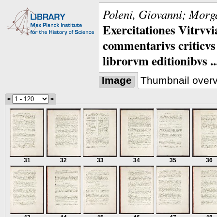
Poleni, Giovanni; Morga
Exercitationes Vitrvvi
commentarivs criticvs 
librorvm editionibvs ..
Image
Thumbnail over
<
>
31
32
33
34
35
36