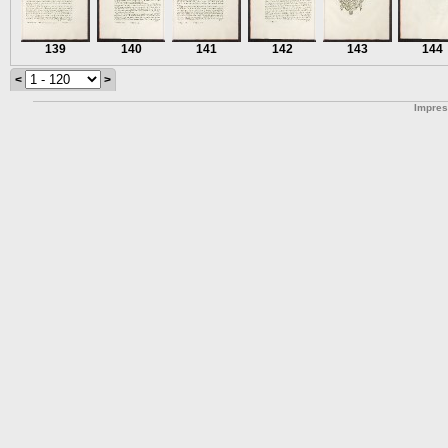
139
140
141
142
143
144
<
>
Impre