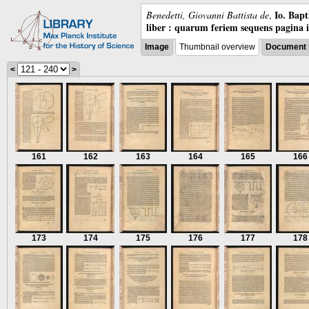
Io. Bap
Benedetti, Giovanni Battista de
,
liber : quarum feriem sequens pagina 
Image
Thumbnail overview
Document 
<
>
161
162
163
164
165
166
173
174
175
176
177
178