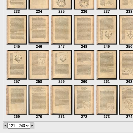
233
234
235
236
237
238
245
246
247
248
249
250
257
258
259
260
261
262
269
270
271
272
273
274
<
>