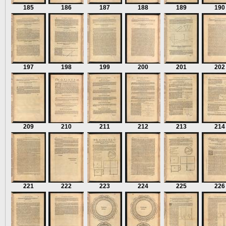
185
186
187
188
189
190
197
198
199
200
201
202
209
210
211
212
213
214
221
222
223
224
225
226