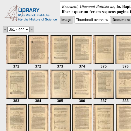
Io. Bap
Benedetti, Giovanni Battista de
,
liber : quarum feriem sequens pagina 
Image
Thumbnail overview
Document 
<
>
371
372
373
374
375
376
383
384
385
386
387
388