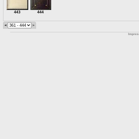
443
444
<
>
Impre