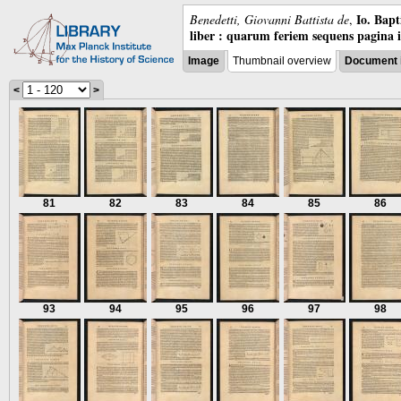
Io. Bap
Benedetti, Giovanni Battista de
,
liber : quarum feriem sequens pagina 
Image
Thumbnail overview
Document 
<
>
81
82
83
84
85
86
93
94
95
96
97
98