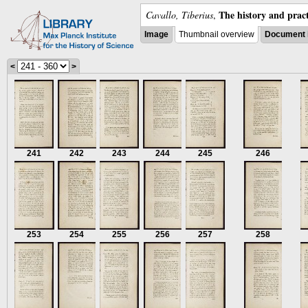
The history and pract
Cavallo, Tiberius
,
Image
Thumbnail overview
Document 
<
>
241
242
243
244
245
246
253
254
255
256
257
258