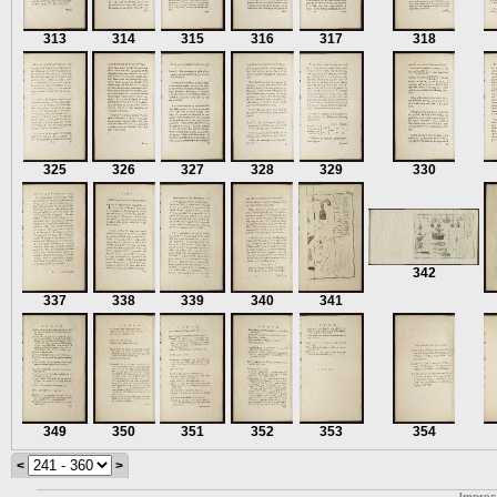
313
314
315
316
317
318
325
326
327
328
329
330
342
337
338
339
340
341
349
350
351
352
353
354
<
>
Impre