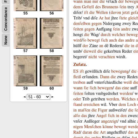
wann
man
nur
die
vrſach
der
beweg
dem
Geſtell
des
Brunnens
ſein
trey
A
Concordance
diſer
/
iſt
die
Wellen
(
davon
jetzt
geſ
55
56
Trib
/
vnd
diſe
Ar
hat
jhre
ſtete
gleic
denſelben
gegen
Nidergang
zwey
Re
ſeiten
gegen
Auffgang
ſein
andre
zw
hengt
die
Wag
/
durch
welcher
beweg
None
wird
/
ſo
bewegt
ſich
auch
das
andre
a
hülff
der
Zäne
an
dẽ
Redern
/
die
in
d
umb
/
dieweil
die
gekerbten
Reder
ei
57
58
begeret
/
nicht
verachten
wirdt
.
Zuſatz
.
ES
iſt
gewißlich
diſe
bewegung
/
die
fleiß
erſunden
.
Dann
die
zwey
Reder
treiben
auff
vnterſchiedliche
weiß
di
wann
ſie
ſich
bewegen
/
das
eine
auff
59
60
ſeiten
ſolten
vmbgedrehet
werden
/
w
<
>
oder
Trib
getriben
werden
.
Welches
ſtand
erreichen
wil
.
Vber
dem
Loch
in
maſſen
die
Figur
außweiſet
/
die
ſe
alſo
das
jhre
Angel
ſich
in
den
zwerc
vnſer
Außleger
angezeigt
/
vnd
alhie
nigen
Menſchen
könne
bewegt
werd
Rad
/
daran
die
Art
angehefftet
/
das
a
damit
das
andre
Rädlein
an
diſer
Art