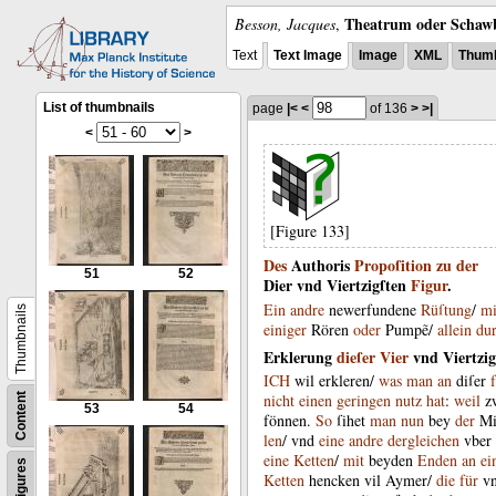
Theatrum oder Schawb
Besson, Jacques
,
Text
Text Image
Image
XML
Thumb
List of thumbnails
page
|<
<
of 136
>
>|
<
>
[Figure 133]
Des
Authoris
Propoſition
zu
der
51
52
Dier
vnd
Viertzigſten
Figur
.
Ein
andre
newerfundene
Rüſtung
/
mi
Thumbnails
einiger
Rören
oder
Pumpẽ
/
allein
du
Erklerung
dieſer
Vier
vnd
Viertzig
ICH
wil
erkleren
/
was
man
an
diſer
nicht
einen
geringen
nutz
hat
:
weil
z
Content
53
54
fönnen
.
So
ſihet
man
nun
bey
der
Mi
len
/
vnd
eine
andre
dergleichen
vber
eine
Ketten
/
mit
beyden
Enden
an
ei
Figures
Ketten
hencken
vil
Aymer
/
die
für
v