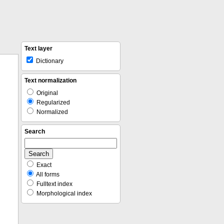
Text layer
Dictionary
Text normalization
Original
Regularized
Normalized
Search
Exact
All forms
Fulltext index
Morphological index