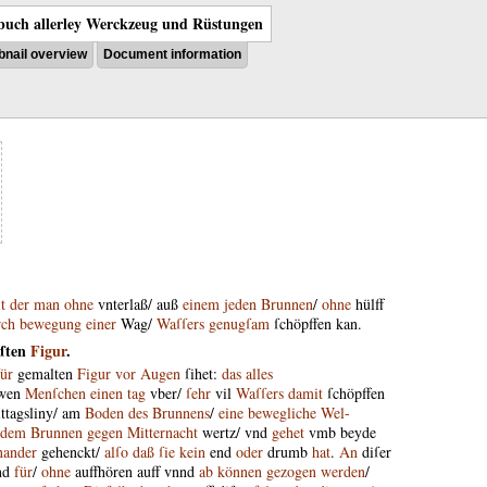
uch allerley Werckzeug und Rüstungen
nail overview
Document information
t
der
man
ohne
vnterlaß
/
auß
einem
jeden
Brunnen
/
ohne
hülff
rch
bewegung
einer
Wag
/
Waſſers
genugſam
ſchöpffen
kan
.
ſten
Figur
.
für
gemalten
Figur
vor
Augen
ſihet
:
das
alles
wen
Menſchen
einen
tag
vber
/
ſehr
vil
Waſſers
damit
ſchöpffen
ttagsliny
/
am
Boden
des
Brunnens
/
eine
bewegliche
Wel-
dem
Brunnen
gegen
Mitternacht
wertz
/
vnd
gehet
vmb
beyde
nander
gehenckt
/
alſo
daß
ſie
kein
end
oder
drumb
hat
.
An
diſer
nd
für
/
ohne
auffhören
auff
vnnd
ab
können
gezogen
werden
/