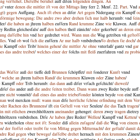
ung
verſtehet
.
Dieſelbe
beruhet
auff
diſen
folgenden
dingen
.
An
r
/
vnter
denen
die
mittler
iſt
von
der
Mittags
liny
ferr
2
.
Menſ
.
22
.
Part
.
Vnd
agt
)
gegen
Auffgang
.
Auch
iſt
eben
an
diſer
Art
gegen
Nidergang
ein
Kampff
o
hförmige
bewegung
:
Die
andre
zwo
aber
drehen
ſich
nur
halb
herumb
:
vnd
ſein
der
/
die
haben
an
jhrem
halben
euſſern
Rand
krumme
Zäne
wie
Klawen
.
Auff
d
ey
Redlin
gleichesfals
/
auff
den
halben
theil
zänicht
/
oder
gekerbet
/
an
deren
ei
ung
daſſelbe
hin
vnd
her
gedrehet
wird
.
Wann
nun
die
Wag
getriben
vñ
geſtoſ
lles
.
Vnd
ob
wol
ſich
die
euſſern
Ar
nur
halb
vmbdrehen
/
ſo
drehen
ſie
doch
/
d
ie
Kampff
oder
Trib
/
hinein
gehen
/
die
mittler
Ar
ohne
vnterlaß
/
gantz
vnd
gar
nes
das
andre
treibet
/
welches
einer
der
ſolchs
mit
fleiß
zuerfahren
vnd
zu
probi
das
Waſſer
auß
der
tieffe
deß
Brunnen
ſchöpffet
/
mit
ſonderer
Kunſt
vnnd
/
welche
an
jhrem
halben
Rand
/
die
krummen
Klawen
oder
Zäne
haben
/
e
Kampff
oder
Trib
herumb
:
das
dann
auß
diſer
vrſach
geſchicht
/
dieweil
/
diſe
/
das
ander
auß
die
andre
ſeiten
treibet
.
Dann
wann
zwey
Reder
beyde
auff
ere
nicht
vonnötẽ
/
daß
eines
das
andre
triebe
/
ſonder
könten
beyde
von
einẽ
Kam
man
wol
mercken
muß
:
wann
man
diſe
herrliche
ſchöne
erfindung
mit
dem
Ver
oder
Rachen
des
Brunnens
/
ift
ein
Geſtell
von
vier
Seulen
/
die
das
Tach
tragen
/
in
mit
etlichen
zwerchhöltzern
aneinander
gehenget
:
deren
zwey
tragen
dietrey
hhöltzern
vmbdrehen
.
Diſe
Ar
haben
jhre
Reder
/
Wellen
/
Kampff
vnd
Ketten
/
zu
widerholen
ohne
not
iſt
:
Sonder
diß
allein
zuſagen
/
daß
die
Wag
von
einem
en
/
der
ſtoſſet
oder
treibt
ſie
von
Mittag
gegen
Mitternacht
/
der
geſtalt
/
damit
d
ndre
Rad
gegen
vber
bewege
/
daſſelbe
drehet
hernach
mit
den
krummen
Zänen
/
geſtaffieret
iſt
/
den
Kampff
oder
Trib
/
an
der
mittlerin
Art
ſtetigs
vmb
:
gleich