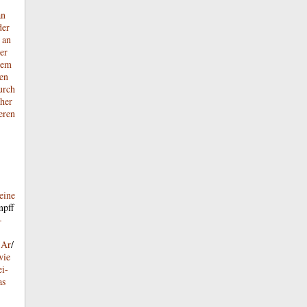
an
der
an
er
nem
ſen
urch
her
eren
eine
pff
-
Ar
/
wie
ei-
as