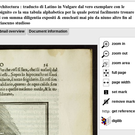
chitectura : traducto di Latino in Vulgare dal vero exemplare con le
nsignito co la sua tabula alphabetica per la quale potrai facilmente trouare
oci con summa diligentia expositi & enucleati mai piu da niuno altro fin al
ciascuno studioso
nail overview
Document information
zoom in
zoom out
zoom area
full page
page width
set mark
remove mark
get reference
digilib