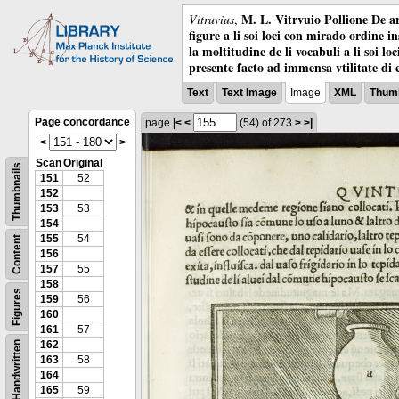
M. L. Vitrvuio Pollione De ar
Vitruvius
,
figure a li soi loci con mirado ordine i
la moltitudine de li vocabuli a li soi l
presente facto ad immensa vtilitate di 
Text
Text Image
Image
XML
Thumb
Page concordance
page
|<
<
(54)
of 273
>
>|
<
>
Scan
Original
Thumbnails
151
52
152
153
53
154
155
54
Content
156
157
55
158
Figures
159
56
160
161
57
162
Handwritten
163
58
164
165
59