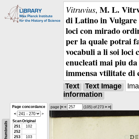
M. L. Vitrv
Vitruvius
,
di Latino in Vulgare 
loci con mirado ordin
per la quale potrai f
vocabuli a li soi loc
enucleati mai piu da 
immensa vtilitate di 
Text
Text Image
Im
information
Page concordance
page
|<
<
(105)
of 273
>
>|
<
>
Scan
Original
Thumbnails
251
102
252
253
103