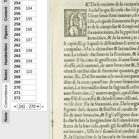
254
255
104
Content
256
257
105
258
Figures
259
106
260
261
107
262
Handwritten
263
108
264
265
109
266
Notes
267
110
268
269
Concordance
270
271
272
<
>
None