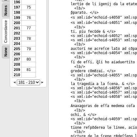
196
lertíe de lí ígeníj da la etate
Notes
197
75
<
lb
/>
198
p̃parato. </
s
>
<
s
xml:id
="
echoid-s4050
"
xml:sp
199
76
Concordance
<
s
xml:id
="
echoid-s4051
"
xml:sp
200
<
lb
/>
201
77
tí, píu fecũde & </
s
>
202
<
s
xml:id
="
echoid-s4052
"
xml:sp
203
78
<
s
xml:id
="
echoid-s4053
"
xml:sp
204
<
lb
/>
auctorí ne acreſce laĩo ad cõpa
205
79
None
<
s
xml:id
="
echoid-s4054
"
xml:sp
206
<
lb
/>
207
80
ſí de eſſí, ꝗ̃lí ho aíaduertíto
208
<
lb
/>
209
81
gredere cõmẽzaí. </
s
>
210
<
s
xml:id
="
echoid-s4055
"
xml:sp
<
lb
/>
<
>
la tragedía a la ſcena, & </
s
>
<
s
xml:id
="
echoid-s4056
"
xml:sp
<
s
xml:id
="
echoid-s4057
"
xml:sp
<
s
xml:id
="
echoid-s4058
"
xml:sp
<
lb
/>
Anaxagoras de eſſa medema coſa 
<
lb
/>
ochí, & </
s
>
<
s
xml:id
="
echoid-s4059
"
xml:sp
<
lb
/>
tíone reſpõderea le línee, acío
<
lb
/>
pícture de le ſcene rẽdeſſeno 