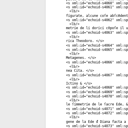
<
s
xml:id
="
echoid-s4060
"
xml:sp
<
s
xml:id
="
echoid-s4061
"
xml:sp
<
lb
/>
fígurate, alcune coſe abſcẽden
<
s
xml:id
="
echoid-s4062
"
xml:sp
<
lb
/>
metríe de lí dorící cõpoſe íl u
<
s
xml:id
="
echoid-s4063
"
xml:sp
<
lb
/>
ríca Theodoro. </
s
>
<
s
xml:id
="
echoid-s4064
"
xml:sp
<
s
xml:id
="
echoid-s4065
"
xml:sp
<
lb
/>
Metagenes. </
s
>
<
s
xml:id
="
echoid-s4066
"
xml:sp
<
lb
/>
nea Cíta. </
s
>
<
s
xml:id
="
echoid-s4067
"
xml:sp
<
lb
/>
Ictíno & </
s
>
<
s
xml:id
="
echoid-s4068
"
xml:sp
<
s
xml:id
="
echoid-s4069
"
xml:sp
<
s
xml:id
="
echoid-s4070
"
xml:sp
<
lb
/>
le ſímmetríe de le ſacre Ede, &
<
s
xml:id
="
echoid-s4071
"
xml:sp
<
s
xml:id
="
echoid-s4072
"
xml:sp
<
lb
/>
gene de la Ede đ Díana facta a 
<
s
xml:id
="
echoid-s4073
"
xml:sp