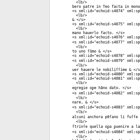
<
lb
/>
bero patre ín Teo facta ín mono
<
s
xml:id
="
echoid-s4074
"
xml:sp
<
lb
/>
& </
s
>
<
s
xml:id
="
echoid-s4075
"
xml:sp
<
lb
/>
mano hauerlo facto. </
s
>
<
s
xml:id
="
echoid-s4076
"
xml:sp
<
s
xml:id
="
echoid-s4077
"
xml:sp
<
lb
/>
to uno ſũmo & </
s
>
<
s
xml:id
="
echoid-s4078
"
xml:sp
<
s
xml:id
="
echoid-s4079
"
xml:sp
<
lb
/>
uer hauere le nobílíſſíme & </
s
<
s
xml:id
="
echoid-s4080
"
xml:sp
<
s
xml:id
="
echoid-s4081
"
xml:sp
<
lb
/>
egregie oꝑe hãno dato. </
s
>
<
s
xml:id
="
echoid-s4082
"
xml:sp
<
lb
/>
nare, & </
s
>
<
s
xml:id
="
echoid-s4083
"
xml:sp
<
lb
/>
alcuní anchora pẽſano lí fuſſe 
<
lb
/>
ſtrínſe quella oꝑa ꝑueníre a la
<
s
xml:id
="
echoid-s4084
"
xml:sp
<
lb
/>