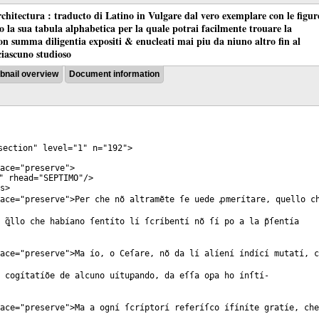
chitectura : traducto di Latino in Vulgare dal vero exemplare con le figur
co la sua tabula alphabetica per la quale potrai facilmente trouare la
 con summa diligentia expositi & enucleati mai piu da niuno altro fin al
ciascuno studioso
nail overview
Document information
section
"
level
="
1
"
n
="
192
">
ace
="
preserve
">
"
rhead
="
SEPTIMO
"/>
s
>
ace
="
preserve
">Per che nõ altramẽte ſe uede ꝓmerítare, quello c
 ꝗ̃llo che habíano ſentíto lí ſcríbentí nõ ſí po a la p̃ſentía
ace
="
preserve
">Ma ío, o Ceſare, nõ da lí alíení índící mutatí, 
e cogítatíõe de alcuno uítuꝑando, da eſſa oꝑa ho ínſtí-
ace
="
preserve
">Ma a ogní ſcríptorí referíſco ífíníte gratíe, che