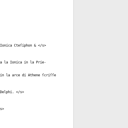
 Ioníca Cteſíphon & </
s
>
 a la Ioníca ín la Príe-
 ín la arce dí Athene ſcríſſe
 Delphí. </
s
>
s
>