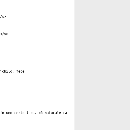
</
s
>
</
s
>
ſchílo, fece
 ín uno certo loco, cõ naturale ra