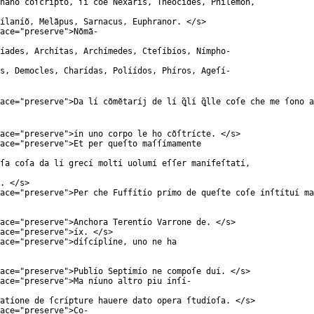
 hãno cõſcrípto, ſí cõe Nexarís, Theocídes, Phílemon,
Sílaníõ, Melãpus, Sarnacus, Euphranor. </
s
>
ace
="
preserve
">Nõmã-
líades, Archítas, Archímedes, Cteſíbíos, Nímpho-
os, Democles, Charídas, Políídos, Phíros, Ageſí-
ace
="
preserve
">Da lí cõmẽtaríj de lí ꝗ̃lí ꝗ̃lle coſe che me ſono 
ace
="
preserve
">ín uno corpo le ho cõſtrícte. </
s
>
ace
="
preserve
">Et per queſto maſſímamente
ſa coſa da lí grecí moltí uolumí eſſer manífeſtatí,
. </
s
>
ace
="
preserve
">Per che Fuffítío prímo de queſte coſe ínſtítuí ma
ace
="
preserve
">Anchora Terentío Varrone de. </
s
>
ace
="
preserve
">íx. </
s
>
ace
="
preserve
">díſcíplíne, uno ne ha
ace
="
preserve
">Publío Septímío ne compoſe duí. </
s
>
ace
="
preserve
">Ma níuno altro piu ínſí-
atíone de ſcrípture hauere dato opera ſtudíoſa. </
s
>
ace
="
preserve
">Co-