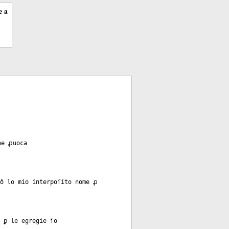
e a
he ꝓuoca
cõ lo mío ínterpoſíto nome ꝓ
 ꝑ le egregíe ſo