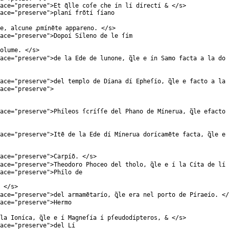
ace
="
preserve
">Et q̃lle coſe che ín lí dírectí & </
s
>
ace
="
preserve
">planí frõtí ſíano
te, alcune ꝓmínẽte appareno. </
s
>
ace
="
preserve
">Dopoí Síleno de le ſím
olume. </
s
>
ace
="
preserve
">de la Ede de lunone, ꝗ̃le e ín Samo facta a la do
ace
="
preserve
">del templo de Díana dí Epheſío, ꝗ̃le e facto a la
ace
="
preserve
">
ace
="
preserve
">Phíleos ſcríſſe del Phano de Mínerua, ꝗ̃le efacto
ace
="
preserve
">Itẽ de la Ede dí Mínerua dorícamẽte facta, ꝗ̃le e
ace
="
preserve
">Carpíõ. </
s
>
ace
="
preserve
">Theodoro Phoceo del tholo, ꝗ̃le e í la Cíta de lí
ace
="
preserve
">Phílo de
 </
s
>
ace
="
preserve
">del armamẽtarío, ꝗ̃le era nel porto de Píraeío. </
ace
="
preserve
">Hermo
la Ioníca, ꝗ̃le e í Magneſía í pſeudodípteros, & </
s
>
ace
="
preserve
">del Lí