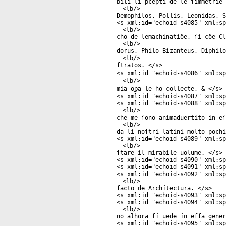
bílí lí p̃ceptí de le ſímmetríe
<
lb
/>
Demophílos, Pollís, Leonídas, 
<
s
xml:id
="
echoid-s4085
"
xml:sp
<
lb
/>
cho de lemachínatíõe, ſí cõe C
<
lb
/>
dorus, Phílo Bízanteus, Díphíl
<
lb
/>
ſtratos. </
s
>
<
s
xml:id
="
echoid-s4086
"
xml:sp
<
lb
/>
mía oꝑa le ho collecte, & </
s
>
<
s
xml:id
="
echoid-s4087
"
xml:sp
<
s
xml:id
="
echoid-s4088
"
xml:sp
<
lb
/>
che me ſono anímaduertíto ín eſ
<
lb
/>
da lí noſtrí latíní molto pochí
<
s
xml:id
="
echoid-s4089
"
xml:sp
<
lb
/>
ſtare íl mírabíle uolume. </
s
>
<
s
xml:id
="
echoid-s4090
"
xml:sp
<
s
xml:id
="
echoid-s4091
"
xml:sp
<
s
xml:id
="
echoid-s4092
"
xml:sp
<
lb
/>
facto de Archítectura. </
s
>
<
s
xml:id
="
echoid-s4093
"
xml:sp
<
s
xml:id
="
echoid-s4094
"
xml:sp
<
lb
/>
no alhora ſí uede ín eſſa gener
<
s
xml:id
="
echoid-s4095
"
xml:sp