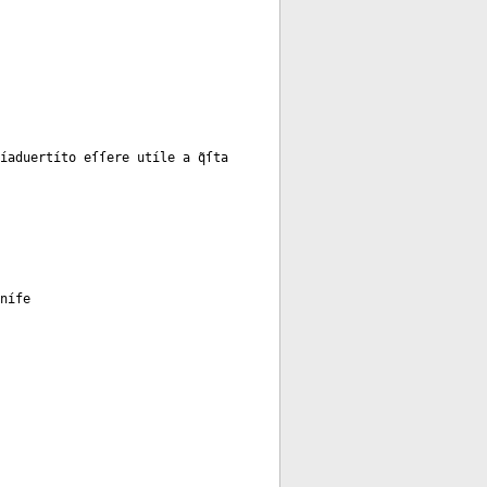
aíaduertíto eſſere utíle a q̃ſta
nífe