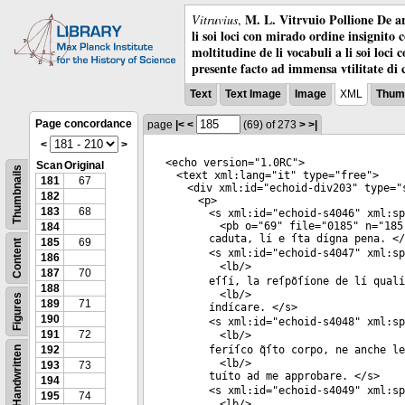
M. L. Vitrvuio Pollione De ar
Vitruvius
,
li soi loci con mirado ordine insignito 
moltitudine de li vocabuli a li soi loci
presente facto ad immensa vtilitate di 
Text
Text Image
Image
XML
Thumb
Page concordance
page
|<
<
(69)
of 273
>
>|
<
>
<
echo
version
="
1.0RC
">
Scan
Original
Thumbnails
<
text
xml:lang
="
it
"
type
="
free
">
181
67
<
div
xml:id
="
echoid-div203
"
type
="
182
<
p
>
183
68
<
s
xml:id
="
echoid-s4046
"
xml:sp
<
pb
o
="
69
"
file
="
0185
"
n
="
185
184
caduta, lí e ſta dígna pena. </
185
69
Content
<
s
xml:id
="
echoid-s4047
"
xml:sp
186
<
lb
/>
187
70
eſſí, la reſpõſíone de lí qualí
188
<
lb
/>
Figures
189
71
índícare. </
s
>
190
<
s
xml:id
="
echoid-s4048
"
xml:sp
191
72
<
lb
/>
192
feríſco q̃ſto corpo, ne anche l
Handwritten
<
lb
/>
193
73
tuíto ad me approbare. </
s
>
194
<
s
xml:id
="
echoid-s4049
"
xml:sp
195
74
<
lb
/>