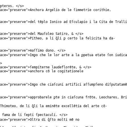
pteros. </
s
>
ace
="
preserve
">Anchora Argelío de le ſímmetríe coríthíe,
ace
="
preserve
">del tẽplo Ioníco ad Eſculapío í la Cíta de Trallí
ace
="
preserve
">del Mauſoleo Satíro, & </
s
>
ace
="
preserve
">Pítheo, a lí ꝗ̃lí ꝑ certo la felícíta ha da-
ace
="
preserve
">maſſímo dono. </
s
>
ace
="
preserve
">Imꝑo che le lor arte a la ꝑpetua etate ſon íudíca
>
ace
="
preserve
">ſempíterne laudeflorẽte, & </
s
>
ace
="
preserve
">anchora cõ le cogítatíonele
ace
="
preserve
">Imꝑo che cíaſcuní artífící aſſumpſeno díſputatamẽ
ace
="
preserve
">approbarele ꝑte ín cíaſcuna frõte, Leochares, Brí
Thímoteo, de lí ꝗ̃lí la emínẽte excellẽtía del arte cõ-
 fama de lí ſeptí ſpectaculí. </
s
>
ace
="
preserve
">Oltra dí ꝗ̃ſto moltí mẽ no