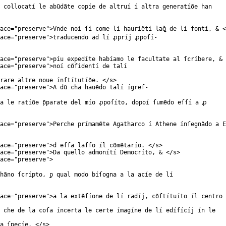
 collocatí le abũdãte copíe de altruí í altra generatíõe han
ace
="
preserve
">Vnde noí ſí come lí hauríẽtí laꝗ̃ de lí fontí, & 
ace
="
preserve
">traducendo ad lí ꝓpríj ꝓpoſí-
ace
="
preserve
">píu expedíte habíamo le facultate al ſcríbere, & 
ace
="
preserve
">noí cõfidentí de talí
rare altre noue ínſtítutíõe. </
s
>
ace
="
preserve
">A dũ cha hauẽdo talí ígreſ-
 a le ratíõe p̃parate del mío ꝓpoſíto, dopoí ſumẽdo eſſí a ꝓ
ace
="
preserve
">Perche prímamẽte Agatharco í Athene ínſegnãdo a E
ace
="
preserve
">đ eſſa laſſo íl cõmẽtarío. </
s
>
ace
="
preserve
">Da quello admonítí Democríto, & </
s
>
ace
="
preserve
">
hãno ſcrípto, ꝑ qual modo bíſogna a la acíe de lí
ace
="
preserve
">a la extẽſíone de lí radíj, cõſtítuíto íl centro
 che de la coſa íncerta le certe ímagíne de lí edífícíj ín le
la ſpecíe. </
s
>