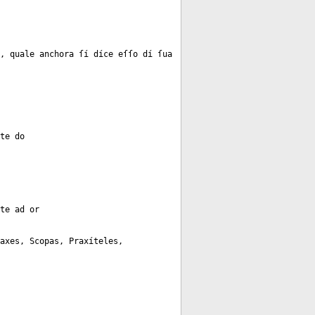
, quale anchora ſí díce eſſo dí ſua
te do
te ad or
axes, Scopas, Praxíteles,