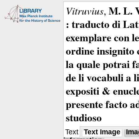
M. L. 
Vitruvius
,
: traducto di La
exemplare con le 
ordine insignito 
la quale potrai 
de li vocabuli a 
expositi & enucle
presente facto a
studioso
Text
Text Image
Ima