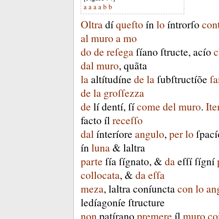
a
a
a
a
b
b
Oltra
dí
queſto
ín
lo
íntrorſo
con
al
muro
a
mo
do
de
reſega
ſíano
ſtructe
,
acío
c
dal
muro
,
quãta
la
altítudíne
de
la
ſubſtructíõe
ſa
de
la
groſſezza
de
lí
dentí
,
ſí
come
del
muro
.
It
facto
íl
receſſo
dal
ínteríore
angulo
,
per
lo
ſpací
ín
luna
&
laltra
parte
ſía
ſígnato
, &
da
eſſí
ſígní
collocata
, &
da
eſſa
meza
,
laltra
coníuncta
con
lo
an
ledíagoníe
ſtructure
non
patírano
premere
íl
muro
co