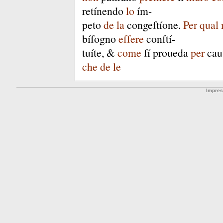
retínendo
lo
ím-
peto
de
la
congeſtíone
.
Per
qual
bíſogno
eſſere
conſtí-
tuíte
, &
come
ſí
proueda
per
cau
che
de
le
Impre