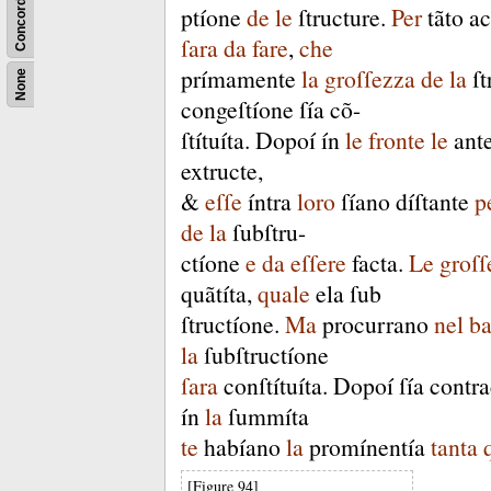
Concordance
ptíone
de
le
ſtructure
.
Per
tãto
ac
ſara
da
fare
,
che
prímamente
la
groſſezza
de
la
ſt
None
congeſtíone
ſía
cõ-
ſtítuíta
.
Dopoí
ín
le
fronte
le
ant
extructe
,
&
eſſe
íntra
loro
ſíano
díſtante
p
de
la
ſubſtru-
ctíone
e
da
eſſere
facta
.
Le
groſſ
quãtíta
,
quale
ela
ſub
ſtructíone
.
Ma
procurrano
nel
ba
la
ſubſtructíone
ſara
conſtítuíta
.
Dopoí
ſía
contra
ín
la
ſummíta
te
habíano
la
promínentía
tanta
[Figure 94]