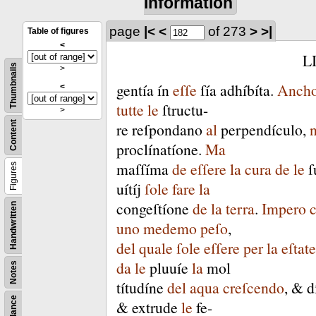
information
page
|<
<
of 273
>
>|
Table of figures
<
L
Thumbnails
>
gentía
ín
eſſe
ſía
adhíbíta
.
Ancho
<
tutte
le
ſtructu-
>
Content
re
reſpondano
al
perpendículo
,
proclínatíone
.
Ma
maſſíma
de
eſſere
la
cura
de
le
ſ
Figures
uítíj
ſole
fare
la
congeſtíone
de
la
terra
.
Impero
Handwritten
uno
medemo
peſo
,
del
quale
ſole
eſſere
per
la
eſtate
da
le
pluuíe
la
mol
Notes
títudíne
del
aqua
creſcendo
, &
d
&
extrude
le
fe-