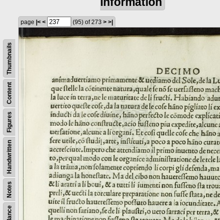
information
page
|<
<
(95)
of 273
>
>|
Thumbnails
Content
Figures
Handwritten
Notes