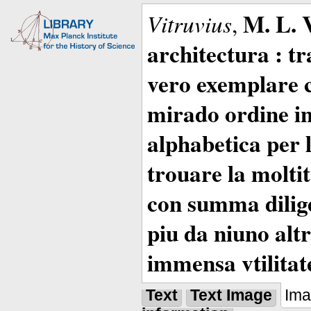
M. L. 
Vitruvius
,
architectura : t
vero exemplare co
mirado ordine in
alphabetica per 
trouare la moltitu
con summa dilige
piu da niuno altr
immensa vtilitat
Text
Text Image
Im