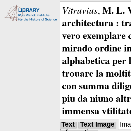
M. L. 
Vitruvius
,
architectura : t
vero exemplare co
mirado ordine in
alphabetica per 
trouare la moltitu
con summa dilige
piu da niuno altr
immensa vtilitat
Text
Text Image
Im