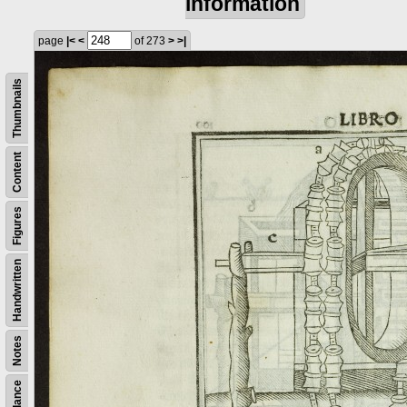
information
page
|<
<
of 273
>
>|
Thumbnails
Content
Figures
Handwritten
Notes