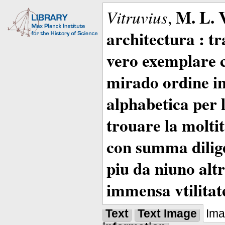
M. L. 
Vitruvius
,
architectura : t
vero exemplare co
mirado ordine in
alphabetica per 
trouare la moltitu
con summa dilige
piu da niuno altr
immensa vtilitat
Text
Text Image
Im