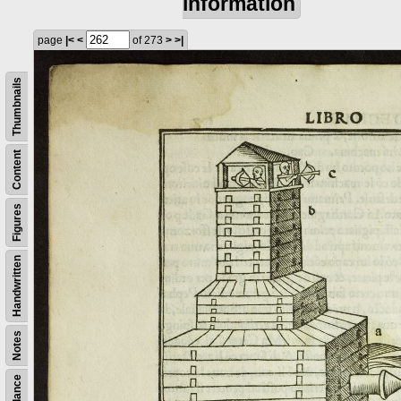
information
page
|<
<
of 273
>
>|
Thumbnails
Content
Figures
Handwritten
Notes