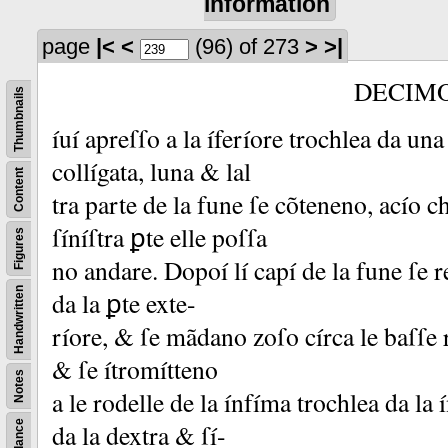
information
page
|<
<
(96)
of 273
>
>|
DECIM
Thumbnails
íuí apreſſo a la íferíore trochlea da un
collígata, luna &
lal
Content
tra parte de la fune ſe cõteneno, acío ch
ſíníſtra ꝑte elle poſſa
Figures
no andare.
Dopoí lí capí de la fune ſe
Handwritten
da la ꝑte exte-
ríore, &
ſe mãdano zoſo círca le baſſe
&
ſe ítromítteno
Notes
a le rodelle de la ínfíma trochlea da la
da la dextra &
ſí-