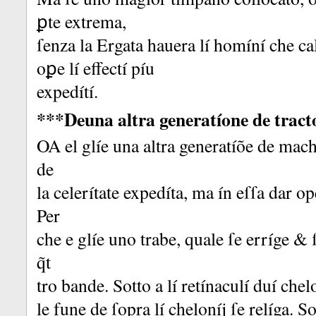
ꝑte extrema,
ſenza la Ergata hauera lí homíní che ca
oꝑe lí effectí píu
expedítí.
***Deuna altra generatíone de tract
OA el glíe una altra generatíõe de mach
de
la celerítate expedíta, ma ín eſſa dar op
Per
che e glíe uno trabe, quale ſe erríge &
q̃t
tro bande.
Sotto a lí retínaculí duí chel
le fune de ſopra lí cheloníj ſe relíga.
So