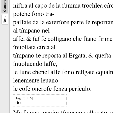
Concordance
níſtra al capo de la ſumma trochlea cír
poíche ſono tra-
None
paſſate da la exteríore parte ſe report
al tímpano nel
aſſe, &
íuí ſe collígano che ſíano fírm
ínuoltata círca al
tímpano ſe reporta al Ergata, &
queſta
ínuoluendo laſſe,
le fune chenel aſſe ſono relígate equa
lenemente leuano
le coſe oneroſe ſenza perículo.
[Figure 116]
c b a
Ma ſe uno magíor tímpano collocato, o