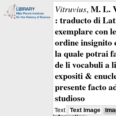
M. L. 
Vitruvius
,
: traducto di La
exemplare con le 
ordine insignito 
la quale potrai 
de li vocabuli a 
expositi & enucle
presente facto a
studioso
Text
Text Image
Ima