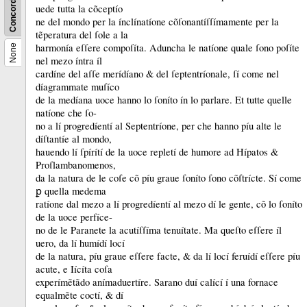
Concordance
uede tutta la cõceptío
ne del mondo per la ínclínatíone cõſonantíſſímamente per la
tẽperatura del ſole a la
harmonía eſſere compoſíta.
Aduncha le natíone quale ſono poſíte
None
nel mezo íntra íl
cardíne del aſſe merídíano &
del ſeptentríonale, ſí come nel
díagrammate muſíco
de la medíana uoce hanno lo ſoníto ín lo parlare.
Et tutte quelle
natíone che ſo-
no a lí progredíentí al Septentríone, per che hanno píu alte le
díſtantíe al mondo,
hauendo lí ſpírítí de la uoce repletí de humore ad Hípatos &
Proſlambanomenos,
da la natura de le coſe cõ píu graue ſoníto ſono cõſtrícte.
Sí come
ꝑ quella medema
ratíone dal mezo a lí progredíentí al mezo dí le gente, cõ lo ſoníto
de la uoce perfíce-
no de le Paranete la acutíſſíma tenuítate.
Ma queſto eſſere íl
uero, da lí humídí locí
de la natura, píu graue eſſere facte, &
da lí locí feruídí eſſere píu
acute, e Iícíta coſa
experímẽtãdo anímaduertíre.
Sarano duí calící í una fornace
equalmẽte coctí, &
dí