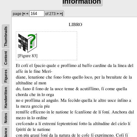
information
page
|<
<
of 273
>
>|
LIBRO
Thumbnails
Content
[Figure 83]
Et coſí el ſpacío quale e proſſímo al baſſo cardíne da la línea del
aſſe ín le fíne Merí-
Figures
díane, lenatíone che ſono ſotto quello loco, per la breuítate de la
altítudíne al mon
do, fano íl ſono de la uoce tenue &
acutíſſímo, ſí come quella
Handwritten
chorda che ín lo orga
no e proſſíma al angulo.
Ma ſecõdo quella le altre uoce ínſíno a
la meza grecía píu
remíſſe effíceno ín le natíone le ſcanſíone de lí ſoní.
Anchora dal
Notes
mezo ín lo ordíne
creſcendo a lí extremí ſeptentríoní ſotto la altítudíne del cíelo lí
ſpírítí de le natíone
con píu grauí ſoní da la natura de le coſe ſí exprímeno.
Coſí ſí