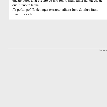
equale peſo, &
al crepíto de uno ſoníto ſíano ambí duí electí.
de
queſtí uno ín laqua
ſía poſto, poí ſía del aqua extracto, alhora luno &
laltro ſíano
ſonatí.
Per che
Impre