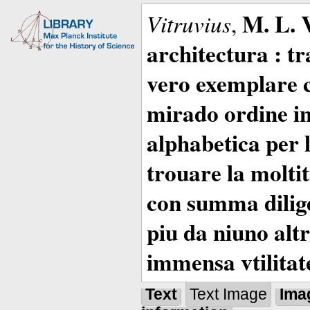
M. L. 
Vitruvius
,
architectura : t
vero exemplare co
mirado ordine in
alphabetica per 
trouare la moltitu
con summa dilige
piu da niuno altr
immensa vtilitat
Text
Text Image
Ima