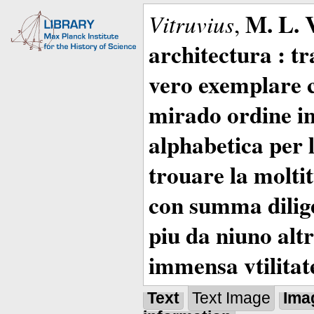
M. L. 
Vitruvius
,
architectura : t
vero exemplare co
mirado ordine in
alphabetica per 
trouare la moltitu
con summa dilige
piu da niuno altr
immensa vtilitat
Text
Text Image
Ima