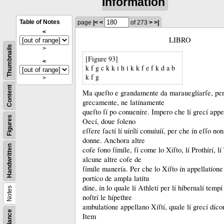
information
Table of Notes
page
|<
<
of 273
>
>|
<
LIBRO
Thumbnails
>
[Figure 93]
<
k f g c k k i h i k k f e f k d a b
k f g
>
Content
Ma queſto e grandamente da maraueglíarſe, pe
grecamente, ne latínamente
queſto ſí po conueníre.
Impero che lí grecí appe
Figures
Oecí, doue ſoleno
eſſere ſactí lí uírílí conuíuíí, per che ín eſſo n
donne.
Anchora altre
Handwritten
coſe ſono ſímíle, ſí come lo Xíſto, lí Prothírí, l
alcune altre coſe de
ſímíle manería.
Per che lo Xíſto ín appellatíon
portíco de ampla latítu
díne, ín lo quale lí Athletí per lí híbernalí temp
Notes
noſtrí le hípethre
ambulatíone appellano Xíſtí, quale lí grecí díc
Item