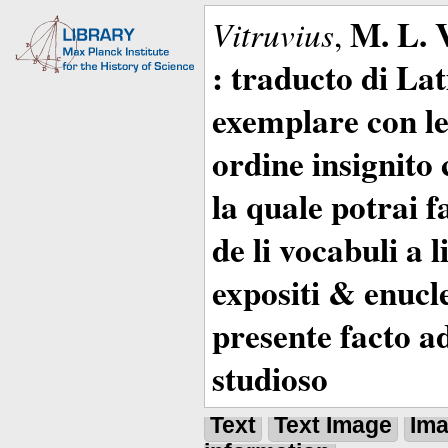
M. L. 
Vitruvius
,
: traducto di La
exemplare con le 
ordine insignito 
la quale potrai 
de li vocabuli a 
expositi & enucle
presente facto a
studioso
Text
Text Image
Im