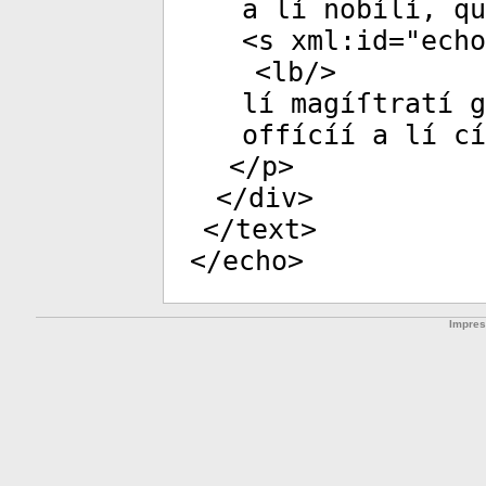
a lí nobílí, qu
<
s
xml:id
="
echo
<
lb
/>
lí magíſtratí g
offícíí a lí cí
</
p
>
</
div
>
</
text
>
</
echo
>
Impre