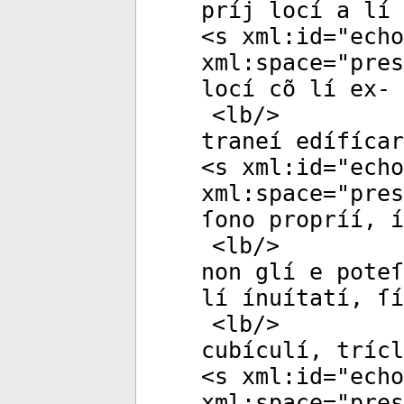
príj locí a lí 
<
s
xml:id
="
echo
xml:space
="
pres
locí cõ lí ex-
<
lb
/>
traneí edífícar
<
s
xml:id
="
echo
xml:space
="
pres
ſono propríí, í
<
lb
/>
non glí e poteſ
lí ínuítatí, ſí
<
lb
/>
cubículí, trícl
<
s
xml:id
="
echo
xml:space
="
pres