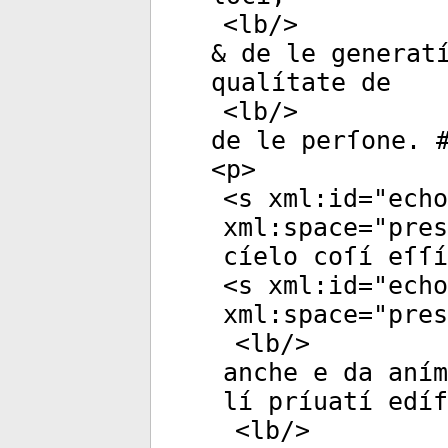
<
lb
/>
& de le generat
qualítate de
<
lb
/>
de le perſone. 
<
p
>
<
s
xml:id
="
echo
xml:space
="
pres
cíelo coſí eſſí
<
s
xml:id
="
echo
xml:space
="
pres
<
lb
/>
anche e da aním
lí príuatí edíf
<
lb
/>