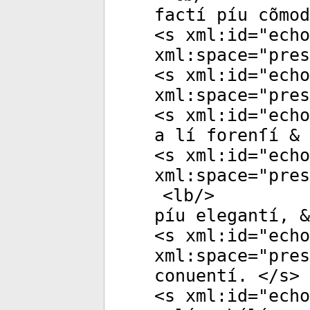
factí píu cõmod
<
s
xml:id
="
echo
xml:space
="
pres
<
s
xml:id
="
echo
xml:space
="
pres
<
s
xml:id
="
echo
a lí forenſí & 
<
s
xml:id
="
echo
xml:space
="
pres
<
lb
/>
píu elegantí, &
<
s
xml:id
="
echo
xml:space
="
pres
conuentí. </
s
>
<
s
xml:id
="
echo