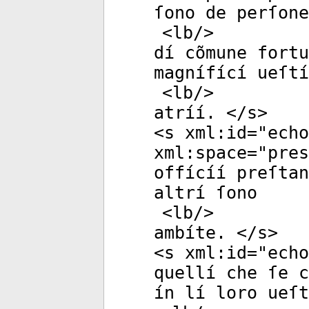
ſono de perſone
<
lb
/>
dí cõmune fortu
magnífící ueſtí
<
lb
/>
atríí. </
s
>
<
s
xml:id
="
echo
xml:space
="
pres
offícíí preſta
altrí ſono
<
lb
/>
ambíte. </
s
>
<
s
xml:id
="
echo
quellí che ſe c
ín lí loro ueſt