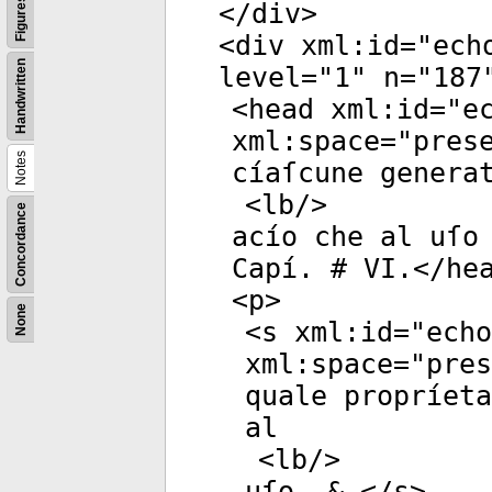
Figures
</
div
>
<
div
xml:id
="
ech
Handwritten
level
="
1
"
n
="
187
<
head
xml:id
="
e
xml:space
="
pres
Notes
cíaſcune genera
<
lb
/>
Concordance
acío che al uſo
Capí. # VI.</
he
<
p
>
None
<
s
xml:id
="
echo
xml:space
="
pres
quale propríeta
al
<
lb
/>
uſo, & </
s
>