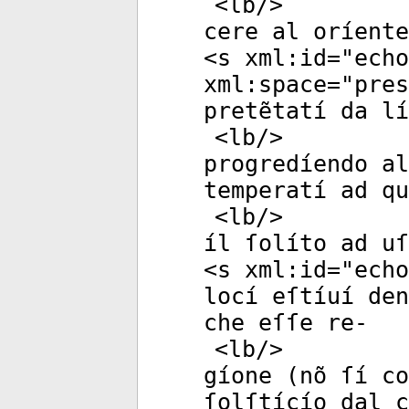
<
lb
/>
cere al oríente
<
s
xml:id
="
echo
xml:space
="
pres
pretẽtatí da lí
<
lb
/>
progredíendo al
temperatí ad qu
<
lb
/>
íl ſolíto ad uſ
<
s
xml:id
="
echo
locí eſtíuí den
che eſſe re-
<
lb
/>
gíone (nõ ſí co
ſolſtícío dal c