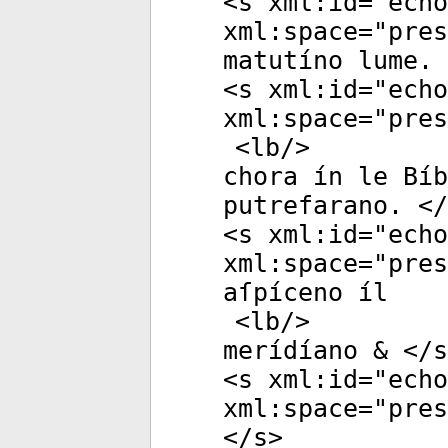
<
s
xml:id
="
echo
xml:space
="
pres
matutíno lume. 
<
s
xml:id
="
echo
xml:space
="
pres
<
lb
/>
chora ín le Bíb
putrefarano. </
<
s
xml:id
="
echo
xml:space
="
pres
aſpíceno íl
<
lb
/>
merídíano & </
s
<
s
xml:id
="
echo
xml:space
="
pres
</
s
>