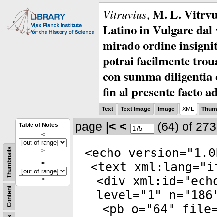
M. L. Vitrvu
Vitruvius
,
Latino in Vulgare dal v
mirado ordine insignit
potrai facilmente troua
con summa diligentia e
fin al presente facto a
Text
Text Image
Image
XML
Thumb
page
|<
<
(64)
of 27
Table of Notes
<
<
echo
version
="
1.0
Thumbnails
>
<
<
text
xml:lang
="
i
<
div
xml:id
="
ech
>
Content
level
="
1
"
n
="
186
<
pb
o
="
64
"
file