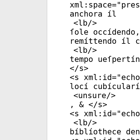
xml:space
="
pres
anchora íl
<
lb
/>
ſole occídendo
remíttendo íl c
<
lb
/>
tempo ueſpertín
</
s
>
<
s
xml:id
="
echo
locí cubícularí
<
unsure
/>
, & </
s
>
<
s
xml:id
="
echo
<
lb
/>
bíblíothece den