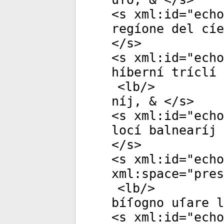
<
s
xml:id
="
echo
regíone del cí
</
s
>
<
s
xml:id
="
echo
híberní tríclí
<
lb
/>
níj, & </
s
>
<
s
xml:id
="
echo
locí balnearíj 
</
s
>
<
s
xml:id
="
echo
xml:space
="
pres
<
lb
/>
bíſogno uſare l
<
s
xml:id
="
echo