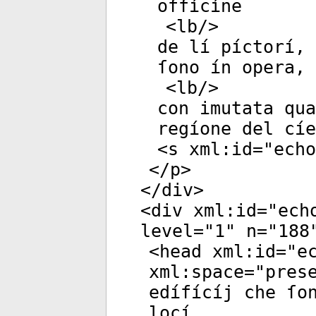
offícíne
<
lb
/>
de lí píctorí, 
ſono ín opera, 
<
lb
/>
con imutata qua
regíone del cíe
<
s
xml:id
="
echo
</
p
>
</
div
>
<
div
xml:id
="
ech
level
="
1
"
n
="
188
<
head
xml:id
="
e
xml:space
="
pres
edífícíj che ſo
locí,