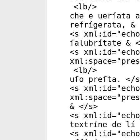
<
lb
/>
che e uerſata a
refrígerata, & 
<
s
xml:id
="
echo
ſalubrítate & <
<
s
xml:id
="
echo
xml:space
="
pres
<
lb
/>
uſo preſta. </
s
<
s
xml:id
="
echo
xml:space
="
pres
& </
s
>
<
s
xml:id
="
echo
textríne de lí 
<
s
xml:id
="
echo