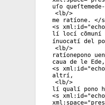
uſo queſtemede-
<
lb
/>
me ratíone. </
s
<
s
xml:id
="
echo
lí locí cõmuní 
ínuocatí del po
<
lb
/>
ratíonepono uen
caua de le Ede,
<
s
xml:id
="
echo
altrí,
<
lb
/>
lí qualí pono h
<
s
xml:id
="
echo
xml:space
="
pres