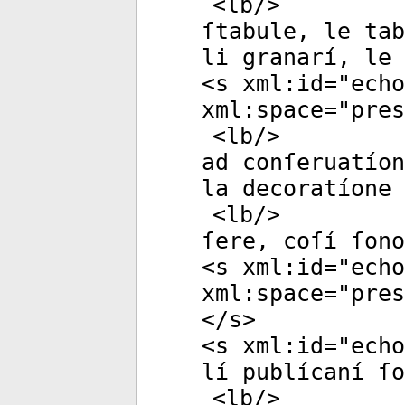
<
lb
/>
ſtabule, le tab
li granarí, le 
<
s
xml:id
="
echo
xml:space
="
pres
<
lb
/>
ad conſeruatíon
la decoratíone 
<
lb
/>
ſere, coſí ſono
<
s
xml:id
="
echo
xml:space
="
pres
</
s
>
<
s
xml:id
="
echo
lí publícaní ſo
<
lb
/>