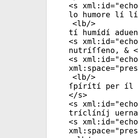
<
s
xml:id
="
echo
lo humore lí lí
<
lb
/>
tí humídí aduen
<
s
xml:id
="
echo
nutríſſeno, & <
<
s
xml:id
="
echo
xml:space
="
pres
<
lb
/>
ſpírítí per íl
</
s
>
<
s
xml:id
="
echo
tríclíníj uern
<
s
xml:id
="
echo
xml:space
="
pres