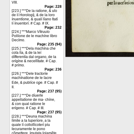
VIII.
Page: 228
[223.] ***De la ratíone, & uſo
de lí Horologíj, & de la loro
ínuentíone, & qualí ſíano ſtatí
lí ínuentorí. # Cap. # IX.
Page: 232
[224.] ***Marco Vítruuío
Pollíone de le machíne líbro
Decímo.
Page: 235 (94)
[225.] ***Dela machína che
coſa ſía, & de la leí
dífferentía dal organo, de la
orígíne & neceſſítate. # Cap.
# prímo.
Page: 236
[226.] ***Dele tractoríe
machínatíone de le ſacre
Ede, & publíce oꝑe. # Cap. #
II.
Page: 237 (95)
[227.] ***De díuerſe
appellatíone de ma- chíne,
& con qual ratíone ſe
erígeno. # Cap. # III.
Page: 237 (95)
[228.] ***Deuna machína
ſímíle a la ſuperíore, a la
quale lí colloſſícoterí píu
ſecuramente ſe pono
cõmettere, ímutata ſolamẽte