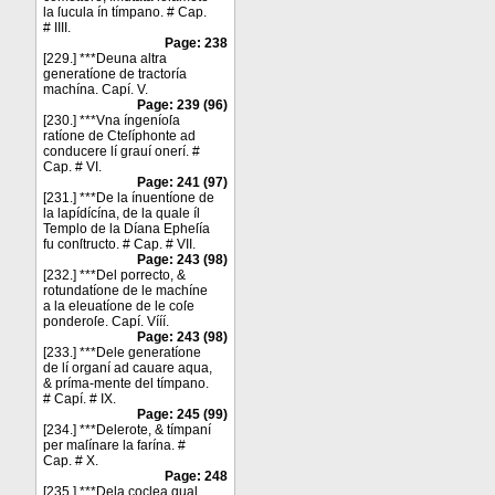
la ſucula ín tímpano. # Cap.
# IIII.
Page: 238
[229.] ***Deuna altra
generatíone de tractoría
machína. Capí. V.
Page: 239 (96)
[230.] ***Vna íngeníoſa
ratíone de Cteſíphonte ad
conducere lí grauí onerí. #
Cap. # VI.
Page: 241 (97)
[231.] ***De la ínuentíone de
la lapídícína, de la quale íl
Templo de la Díana Epheſía
fu conſtructo. # Cap. # VII.
Page: 243 (98)
[232.] ***Del porrecto, &
rotundatíone de le machíne
a la eleuatíone de le coſe
ponderoſe. Capí. Vííí.
Page: 243 (98)
[233.] ***Dele generatíone
de lí organí ad cauare aqua,
& príma-mente del tímpano.
# Capí. # IX.
Page: 245 (99)
[234.] ***Delerote, & tímpaní
per maſínare la farína. #
Cap. # X.
Page: 248
[235.] ***Dela coclea qual