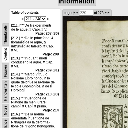
information
Table of contents
page
|<
<
of 273
>
>|
<
>
[211.] ***De lí experímentí
Thumbnails
de le aque. # Capí. # V.
Page: 207 (80)
[212.] ***De le ꝑductíone, &
líbramẽtí de le aque, &
ínſtrumẽtí ad taleuſo. # Cap.
Content
# VI.
Page: 208
[213.] ***In quantí modí ſí
conduceno le aque. # Cap.
# VII.
Figures
Page: 209 (81)
[214.] ***Marco Vítruuio
Pollíone Líbro nono, ín lo
quale deſcríue le ra-tíone de
Handwritten
le coſe Gnomoníce, & de lí
Horologíj.
Page: 213 (83)
[215.] ***Inuentíone de
Platone da men ſurare lí
campí. # Capí. # prímo.
Notes
Page: 214
[216.] ***De la norma
emendata ínuentíone de
Píthagora da la deforma-
tíone del trígono hortogonío.