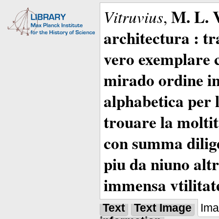
M. L. 
Vitruvius
,
architectura : t
vero exemplare co
mirado ordine in
alphabetica per 
trouare la moltitu
con summa dilige
piu da niuno altr
immensa vtilitat
Text
Text Image
Im