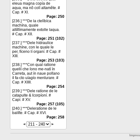
eleua magna copía de
aqua, ma nõ coſí altamẽte. #
Cap. # XI.
Page: 250
[236.] ***De la cteſíbíca
machína, quale
altíſſímamente extolle laqua.
# Cap. # XII.
Page: 251 (102)
[237.] ***Dele hídraulíce
machíne, con le quale ſe
per, fíceno lí organí. # Cap. #
XIII.
Page: 253 (103)
[238.] ***Con qual ratíone
quellí che ſono me-natí ín
Carreta, aut ín naue poſſano
íl fa-cto uíagío menſurare. #
Cap. # XIIII.
Page: 254
[239.] ***Dele ratíone de le
catapulte & ſcorpíoní. #
Capí. # XV.
Page: 257 (105)
[240.] ***Deleratíone de le
balíſte. # Cap. # XVI.
Page: 258
<
>
Impre