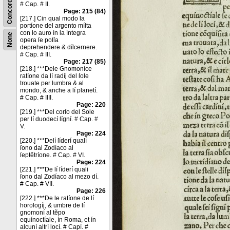
Concordance
# Cap. # II.
Page: 215 (84)
[217.] Cin qual modo la
portíone del argento míſta
con lo auro ín la íntegra
None
opera ſe poſſa
deprehendere & díſcernere.
# Cap. # III.
Page: 217 (85)
[218.] ***Dele Gnomoníce
ratíone da lí radíj del ſole
trouate per lumbra & al
mondo, & anche a lí planetí.
# Cap. # IIII.
Page: 220
[219.] ***Del corſo del Sole
per lí duodecí ſígní. # Cap. #
V.
Page: 224
[220.] ***Delí ſíderí qualí
ſono dal Zodíaco al
ſeptẽtríone. # Cap. # VI.
Page: 224
[221.] ***De lí ſíderí quali
ſono dal Zodíaco al mezo dí.
# Cap. # VII.
Page: 226
[222.] ***De le ratíone de lí
horologíj, & umbre de lí
gnomoní al tẽpo
equínoctíale, ín Roma, et ín
alcuní altrí locí. # Capí. #