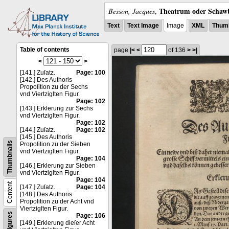
Theatrum oder Schawb
Besson, Jacques
,
Text
Text Image
Image
XML
Thumb
Table of contents
page
|<
<
of 136
>
>|
<
>
[141.] Zuſatz.
Page: 100
[142.] Des Authoris
Propoſition zu der Sechs
vnd Viertzigſten Figur.
Page: 102
[143.] Erklerung zur Sechs
vnd Viertzigſten Figur.
Page: 102
[144.] Zuſatz.
Page: 102
[145.] Des Authoris
Thumbnails
Propoſition zu der Sieben
vnd Viertzigſten Figur.
Page: 104
[146.] Erklerung zur Sieben
vnd Viertzigſten Figur.
Page: 104
Content
[147.] Zuſatz.
Page: 104
[148.] Des Authoris
Propoſition zu der Acht vnd
Viertzigſten Figur.
Figures
Page: 106
[149.] Erklerung dieſer Acht