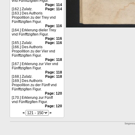
vnd Fünfftzigſten Figur.
Page: 114
[162.] Zuſatz.
Page: 114
[163.] Des Authoris
Propoſition zu der Trey vnd
Fünfftzigſten Figur.
Page: 116
[164.] Erklerung dieſer Trey
vnd Fünfftzigſten Figur.
Page: 116
[165.] Zuſatz.
Page: 116
[166.] Des Authoris
Propoſition zu der Vier vnd
Fünfftzigſten Figur.
Page: 118
[167.] Erklerung zur Vier vnd
Fünfftzigſten Figur.
Page: 118
[168.] Zuſatz.
Page: 118
[169.] Des Authoris
Propoſition zu der Fünff vnd
Fünfftzigſten Figur.
Page: 120
[170.] Erklerung zur Fünff
vnd Fünfftzgſten Figur.
Page: 120
<
>
Impre