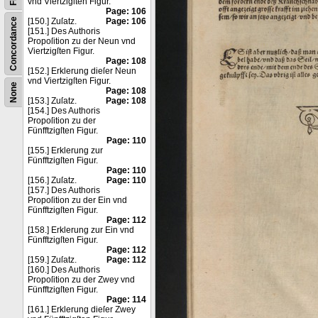
vnd Viertzigſten Figur.
Page: 106
Concordance
[150.] Zuſatz.
Page: 106
[151.] Des Authoris
Propoſition zu der Neun vnd
Viertzigſten Figur.
Page: 108
[152.] Erklerung dieſer Neun
vnd Viertzigſten Figur.
None
Page: 108
[153.] Zuſatz.
Page: 108
[154.] Des Authoris
Propoſition zu der
Fünfftzigſten Figur.
Page: 110
[155.] Erklerung zur
Fünfftzigſten Figur.
Page: 110
[156.] Zuſatz.
Page: 110
[157.] Des Authoris
Propoſition zu der Ein vnd
Fünfftzigſten Figur.
Page: 112
[158.] Erklerung zur Ein vnd
Fünfftzigſten Figur.
Page: 112
[159.] Zuſatz.
Page: 112
[160.] Des Authoris
Propoſition zu der Zwey vnd
Fünfftzigſten Figur.
Page: 114
[161.] Erklerung dieſer Zwey